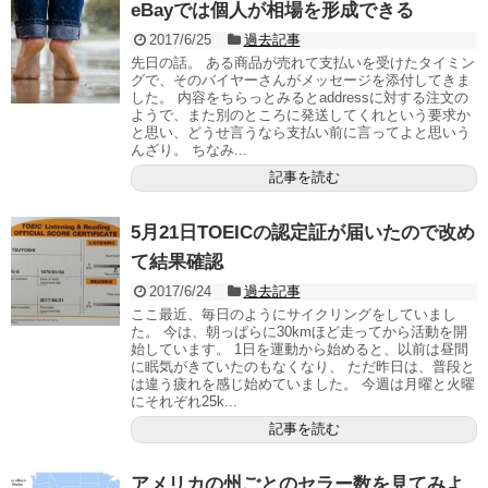
eBayでは個人が相場を形成できる
2017/6/25
過去記事
先日の話。 ある商品が売れて支払いを受けたタイミン
グで、そのバイヤーさんがメッセージを添付してきま
した。 内容をちらっとみるとaddressに対する注文の
ようで、また別のところに発送してくれという要求か
と思い、どうせ言うなら支払い前に言ってよと思いう
んざり。 ちなみ...
記事を読む
5月21日TOEICの認定証が届いたので改め
て結果確認
2017/6/24
過去記事
ここ最近、毎日のようにサイクリングをしていまし
た。 今は、朝っぱらに30kmほど走ってから活動を開
始しています。 1日を運動から始めると、以前は昼間
に眠気がきていたのもなくなり、 ただ昨日は、普段と
は違う疲れを感じ始めていました。 今週は月曜と火曜
にそれぞれ25k...
記事を読む
アメリカの州ごとのセラー数を見てみよ