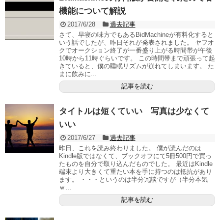
機能について解説
2017/6/28
過去記事
さて、早寝の味方でもあるBidMachineが有料化すると
いう話でしたが、昨日それが発表されました。 ヤフオ
クでオークション終了が一番盛り上がる時間帯が午後
10時から11時ぐらいです。 この時間帯まで頑張って起
きていると、僕の睡眠リズムが崩れてしまいます。 た
まに飲みに...
記事を読む
タイトルは短くていい 写真は少なくて
いい
2017/6/27
過去記事
昨日、これを読み終わりました。 僕が読んだのは
Kindle版ではなくて、ブックオフにて5冊500円で買っ
たものを自分で取り込んだものでした。 最近はKindle
端末より大きくて重たい本を手に持つのは抵抗があり
ます。 ・・・というのは半分冗談ですが（半分本気
ｗ...
記事を読む