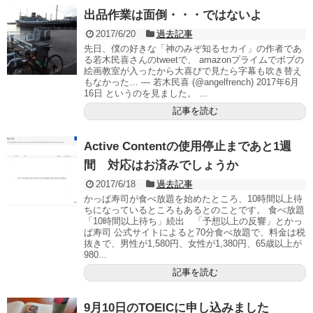
出品作業は面倒・・・ではないよ
2017/6/20
過去記事
先日、僕の好きな「神のみぞ知るセカイ」の作者であ
る若木民喜さんのtweetで、 amazonプライムでボブの
絵画教室が入ったから大喜びで見たら字幕も吹き替え
もなかった… — 若木民喜 (@angelfrench) 2017年6月
16日 というのを見ました。 ...
記事を読む
Active Contentの使用停止まであと1週
間 対応はお済みでしょうか
2017/6/18
過去記事
かっぱ寿司が食べ放題を始めたところ、10時間以上待
ちになっているところもあるとのことです。 食べ放題
「10時間以上待ち」続出 「予想以上の反響」とかっ
ぱ寿司 公式サイトによると70分食べ放題で、料金は税
抜きで、男性が1,580円、女性が1,380円、65歳以上が
980...
記事を読む
9月10日のTOEICに申し込みました