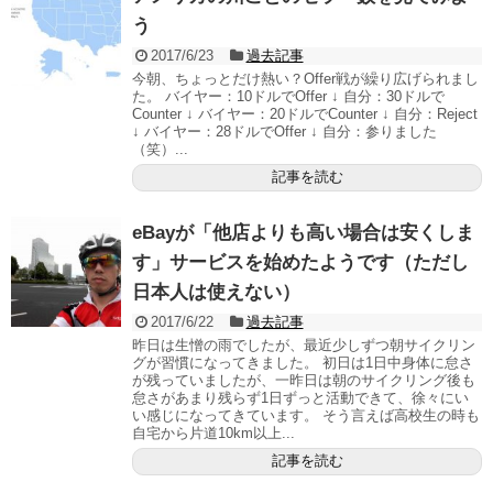
う
2017/6/23
過去記事
今朝、ちょっとだけ熱い？Offer戦が繰り広げられまし
た。 バイヤー：10ドルでOffer ↓ 自分：30ドルで
Counter ↓ バイヤー：20ドルでCounter ↓ 自分：Reject
↓ バイヤー：28ドルでOffer ↓ 自分：参りました
（笑）...
記事を読む
eBayが「他店よりも高い場合は安くしま
す」サービスを始めたようです（ただし
日本人は使えない）
2017/6/22
過去記事
昨日は生憎の雨でしたが、最近少しずつ朝サイクリン
グが習慣になってきました。 初日は1日中身体に怠さ
が残っていましたが、一昨日は朝のサイクリング後も
怠さがあまり残らず1日ずっと活動できて、徐々にい
い感じになってきています。 そう言えば高校生の時も
自宅から片道10km以上...
記事を読む